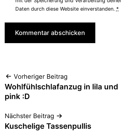
mit der Speicherung und Verarbeitung deiner
Daten durch diese Website einverstanden.
*
Beitragsnavigation
Vorheriger Beitrag
Wohlfühlschlafanzug in lila und
pink :D
Nächster Beitrag
Kuschelige Tassenpullis