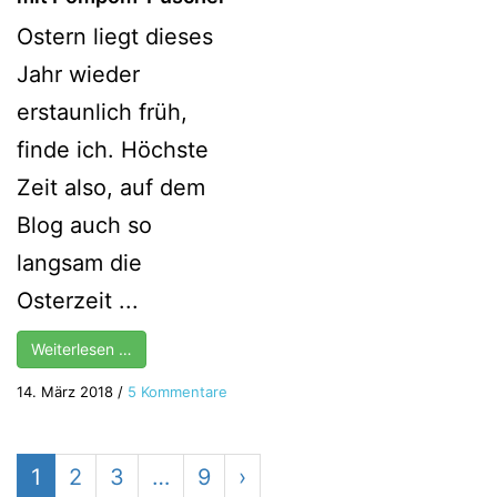
de
Washitape
Ostern liegt dieses
Ost
Ke
Jahr wieder
un
Kr
erstaunlich früh,
in
finde ich. Höchste
Eie
Zeit also, auf dem
Blog auch so
langsam die
Osterzeit ...
Weiterlesen …
zu
14. März 2018
/
5 Kommentare
{DIY}
Häschen-
Tüten
1
2
3
…
9
›
mit