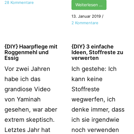
zu
28 Kommentare
Weiterlesen …
{DIY}
Deo-
13. Januar 2019
/
Creme
zu
2 Kommentare
selbermachen
{DIY}
Seifensäckchen
selber
{DIY} Haarpflege mit
{DIY} 3 einfache
häkeln
Roggenmehl und
Ideen, Stoffreste zu
Essig
verwerten
Vor zwei Jahren
Ich gestehe: Ich
habe ich das
kann keine
grandiose Video
Stoffreste
von Yaminah
wegwerfen, ich
gesehen, war aber
denke immer, dass
extrem skeptisch.
ich sie irgendwie
Letztes Jahr hat
noch verwenden