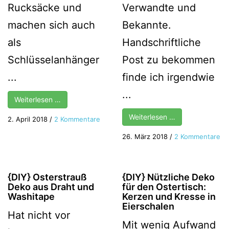
Rucksäcke und
Verwandte und
machen sich auch
Bekannte.
als
Handschriftliche
Schlüsselanhänger
Post zu bekommen
...
finde ich irgendwie
...
Weiterlesen …
Weiterlesen …
zu
2. April 2018
/
2 Kommentare
{DIY}
zu
26. März 2018
/
2 Kommentare
Kleine
{D
Kaktus
3
Anhänger
Id
aus
{DIY} Osterstrauß
{DIY} Nützliche Deko
für
Deko aus Draht und
für den Ostertisch:
Filz
DI
Washitape
Kerzen und Kresse in
Gr
Eierschalen
Hat nicht vor
zu
Mit wenig Aufwand
Os