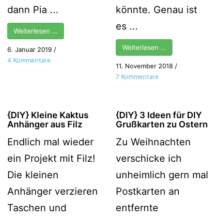
dann Pia ...
könnte. Genau ist
es ...
Weiterlesen …
Weiterlesen …
6. Januar 2019
/
zu
4 Kommentare
11. November 2018
/
{DIY}
zu
7 Kommentare
Haarpflege
{DIY}
mit
3
Roggenmehl
einfache
und
{DIY} Kleine Kaktus
{DIY} 3 Ideen für DIY
Ideen,
Anhänger aus Filz
Grußkarten zu Ostern
Essig
Stoffreste
Endlich mal wieder
Zu Weihnachten
zu
verwerten
ein Projekt mit Filz!
verschicke ich
Die kleinen
unheimlich gern mal
Anhänger verzieren
Postkarten an
Taschen und
entfernte