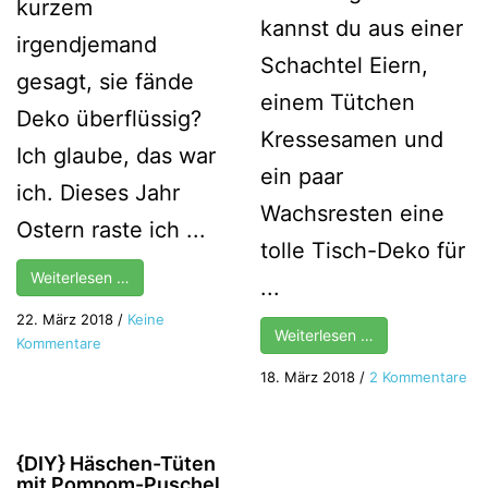
kurzem
kannst du aus einer
irgendjemand
Schachtel Eiern,
gesagt, sie fände
einem Tütchen
Deko überflüssig?
Kressesamen und
Ich glaube, das war
ein paar
ich. Dieses Jahr
Wachsresten eine
Ostern raste ich ...
tolle Tisch-Deko für
Weiterlesen …
...
22. März 2018
/
Keine
Weiterlesen …
zu
Kommentare
{DIY}
zu
18. März 2018
/
2 Kommentare
Osterstrauß
{DI
Deko
Nüt
aus
De
{DIY} Häschen-Tüten
Draht
für
mit Pompom-Puschel
und