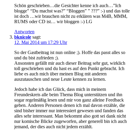
Schön geschrieben…die Gesichter kenne ich auch…”Ich
blogge” “Du machst was?” “Bloggen” ” ???” :-) und das tolle
ist doch …wir brauchen nicht zu erklären was M4B, MMM,
RUMS oder CD ist… wir bloggen :-) LG
Antworten
bknicole
sagt:
12. Mai 2014 um 17:29 Uhr
So der Gastbeitrag ist nun online ;). Hoffe das passt alles so
und du bist zufrieden ;).
Ansonsten gefällt mir auch dieser Beitrag sehr gut, wirklich
toll geschrieben und du hast es auf den Punkt gebracht. Ich
liebe es auch mich über meinen Blog mit anderen
auszutauschen und neue Leute kennen zu lernen.
Jedoch habe ich das Glück, dass mich in meinem
Freundeskreis alle beim Thema Blog unterstützen und ihn
sogar regelmäßig lesen und mir von ganz alleine Feedback
geben. Anderen Personen denen ich mal davon erzähle, die
sind bisher immer nur interessiert gewesen und fanden das
alles sehr interessant. Man bekommt also gott sei dank nicht
nur komische Blicke zugeworfen, aber generell bin ich auch
jemand, der dies auch nicht jedem erzählt.