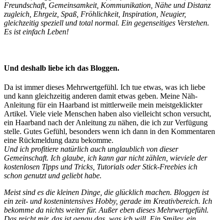
Freundschaft, Gemeinsamkeit, Kommunikation, Nähe und Distanz
zugleich, Ehrgeiz, Spaß, Fröhlichkeit, Inspiration, Neugier,
gleichzeitig speziell und total normal. Ein gegenseitiges Verstehen.
Es ist einfach Leben!
Und deshalb liebe ich das Bloggen.
Da ist immer dieses Mehrwertgefühl. Ich tue etwas, was ich liebe
und kann gleichzeitig anderen damit etwas geben. Meine Näh-
Anleitung für ein Haarband ist mittlerweile mein meistgeklickter
Artikel. Viele viele Menschen haben also vielleicht schon versucht,
ein Haarband nach der Anleitung zu nähen, die ich zur Verfügung
stelle. Gutes Gefühl, besonders wenn ich dann in den Kommentaren
eine Rückmeldung dazu bekomme.
Und ich profitiere natürlich auch unglaublich von dieser
Gemeinschaft. Ich glaube, ich kann gar nicht zählen, wieviele der
kostenlosen Tipps und Tricks, Tutorials oder Stick-Freebies ich
schon genutzt und geliebt habe.
Meist sind es die kleinen Dinge, die glücklich machen. Bloggen ist
ein zeit- und kostenintensives Hobby, gerade im Kreativbereich. Ich
bekomme da nichts weiter für. Außer eben dieses Mehrwertgefühl.
Das reicht mir, das ist genau das, was ich will. Ein Smiley, ein