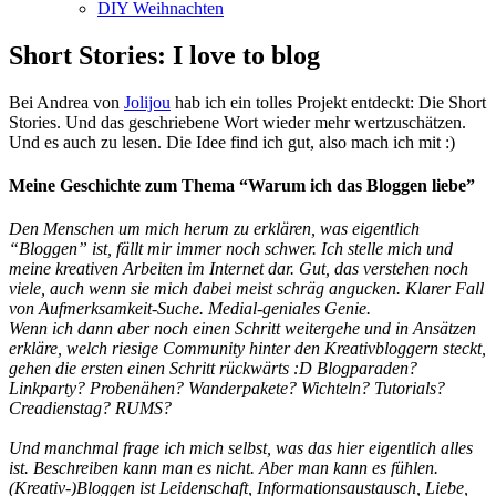
DIY Weihnachten
Short Stories: I love to blog
Bei Andrea von
Jolijou
hab ich ein tolles Projekt entdeckt: Die Short
Stories. Und das geschriebene Wort wieder mehr wertzuschätzen.
Und es auch zu lesen. Die Idee find ich gut, also mach ich mit :)
Meine Geschichte zum Thema “Warum ich das Bloggen liebe”
Den Menschen um mich herum zu erklären, was eigentlich
“Bloggen” ist, fällt mir immer noch schwer. Ich stelle mich und
meine kreativen Arbeiten im Internet dar. Gut, das verstehen noch
viele, auch wenn sie mich dabei meist schräg angucken. Klarer Fall
von Aufmerksamkeit-Suche. Medial-geniales Genie.
Wenn ich dann aber noch einen Schritt weitergehe und in Ansätzen
erkläre, welch riesige Community hinter den Kreativbloggern steckt,
gehen die ersten einen Schritt rückwärts :D Blogparaden?
Linkparty? Probenähen? Wanderpakete? Wichteln? Tutorials?
Creadienstag? RUMS?
Und manchmal frage ich mich selbst, was das hier eigentlich alles
ist. Beschreiben kann man es nicht. Aber man kann es fühlen.
(Kreativ-)Bloggen ist Leidenschaft, Informationsaustausch, Liebe,