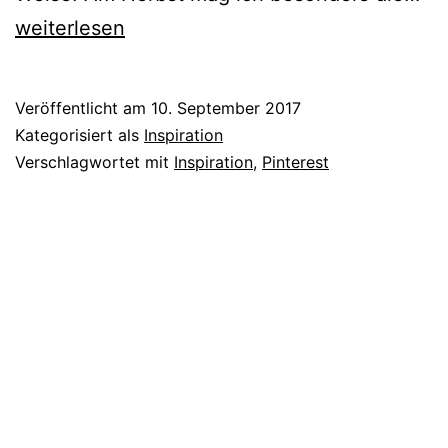
Nä
weiterlesen
Ba
un
Veröffentlicht am
10. September 2017
Ba
Kategorisiert als
Inspiration
im
Verschlagwortet mit
Inspiration
,
Pinterest
He