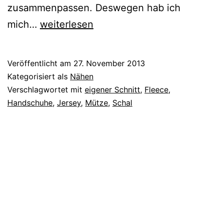
zusammenpassen. Deswegen hab ich
Gut
mich…
weiterlesen
angezogen
im
Veröffentlicht am
27. November 2013
Winter!
Kategorisiert als
Nähen
Verschlagwortet mit
eigener Schnitt
,
Fleece
,
Handschuhe
,
Jersey
,
Mütze
,
Schal