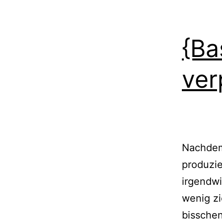
{Ba
ver
Nachdem 
produzie
irgendwi
wenig zi
bisschen