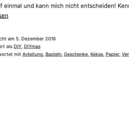
f einmal und kann mich nicht entscheiden! Ke
sen
icht am
5. Dezember 2016
ert als
DIY
,
DIYmas
wortet mit
Anleitung
,
Basteln
,
Geschenke
,
Kekse
,
Papier
,
Ve