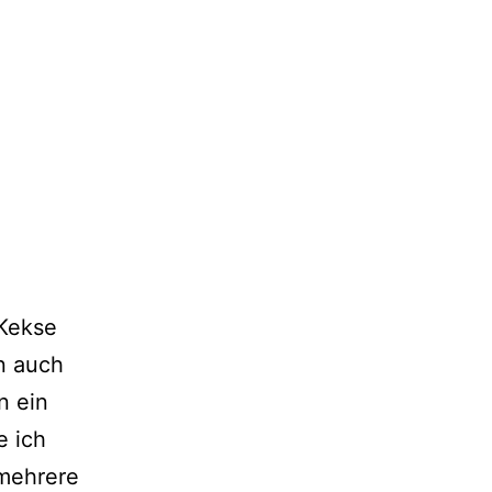
 Kekse
n auch
n ein
e ich
 mehrere