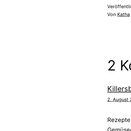
Veröffentl
Von
Katha
2 
Killer
2. August
Rezepte 
Gemüsequ