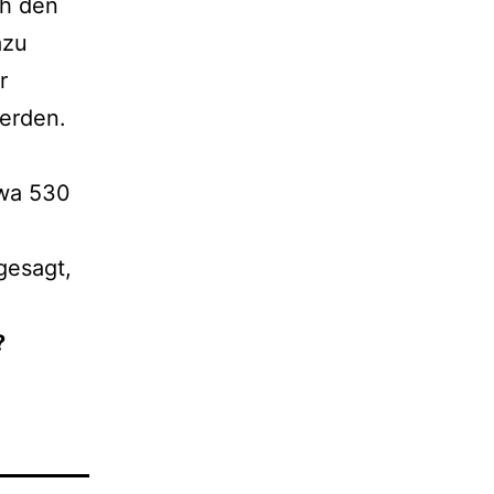
ch den
azu
r
werden.
twa 530
e
gesagt,
?