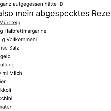
 ganz aufgegessen hätte :D
also mein abgespecktes Reze
 Mürbteig
g Halbfettmargarine
 g Vollkornmehl
rise Salz
igelb
Füllung
 ml Milch
ier
kkoli
chini
maten