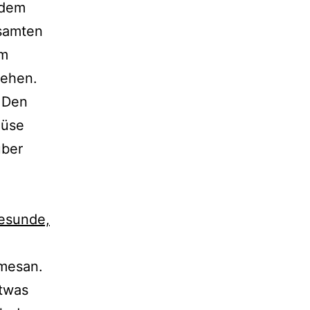
 dem
esamten
rm
ehen.
! Den
müse
über
rmesan.
etwas