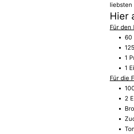
liebsten
Hier 
Für den
60 
125
1 P
1 E
Für die 
100
2 E
Bro
Zuc
To