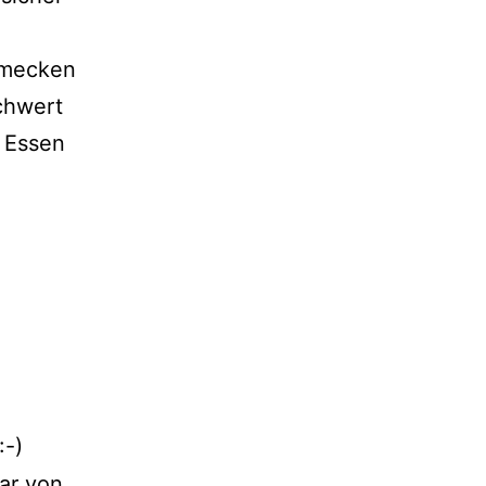
hmecken
chwert
m Essen
:-)
ar von