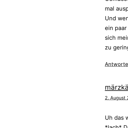
mal ausp
Und wen
ein paar
sich mei
zu gerin
Antwort
märzkä
2. August
Uh das w
*lach* D