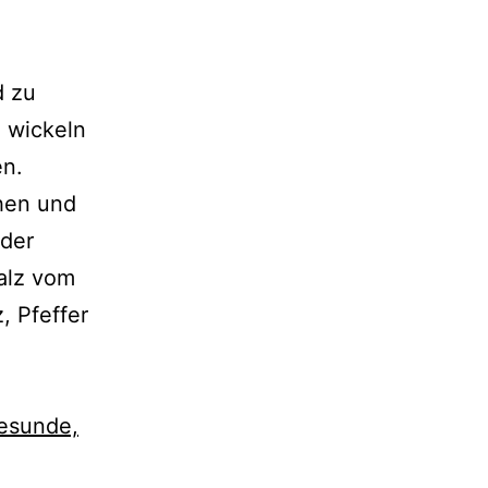
d zu
e wickeln
en.
hen und
 der
salz vom
 Pfeffer