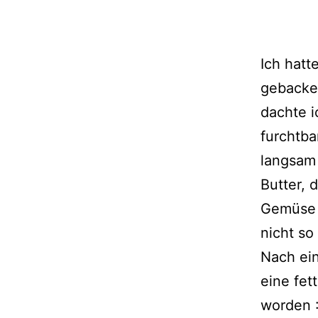
Ich hatt
gebacken
dachte i
furchtba
langsam 
Butter,
Gemüse f
nicht so
Nach ei
eine fet
worden :