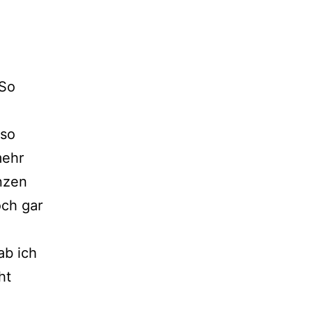
 So
 so
mehr
nzen
och gar
ab ich
ht
m