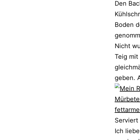
Den Bac
Kühlschr
Boden de
genomme
Nicht wu
Teig mi
gleichmä
geben. A
Serviert
Ich lieb