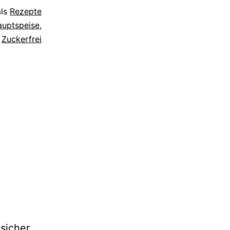
als
Rezepte
auptspeise
,
,
Zuckerfrei
sicher