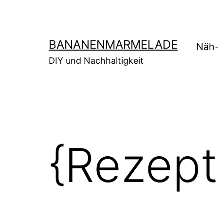
Zum
Inhalt
springen
BANANENMARMELADE
Näh-
DIY und Nachhaltigkeit
{Rezep