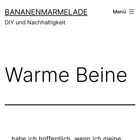
Zum
BANANENMARMELADE
Menü
Inhalt
DIY und Nachhaltigkeit
springen
Warme Beine
… habe ich hoffentlich, wenn ich meine