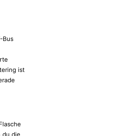
W-Bus
rte
ering ist
gerade
 Flasche
 du die