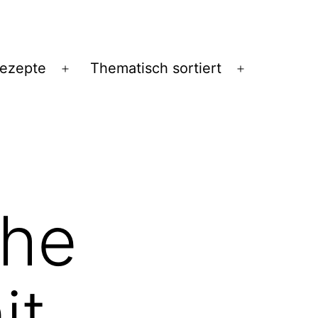
Rezepte
Thematisch sortiert
Menü
Menü
öffnen
öffnen
che
it