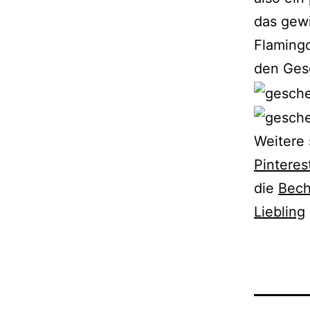
das gewi
Flamingo
den Ges
Weitere 
Pinteres
die
Bech
Liebling