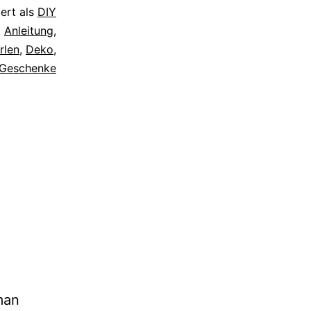
iert als
DIY
t
Anleitung
,
rlen
,
Deko
,
Geschenke
man