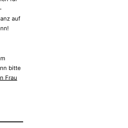
-
ganz auf
nn!
em
nn bitte
on Frau