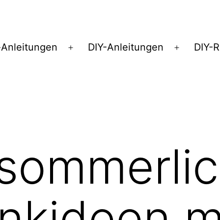
Anleitungen
DIY-Anleitungen
DIY-
Menü
Menü
öffnen
öffnen
 sommerli
nkideen m