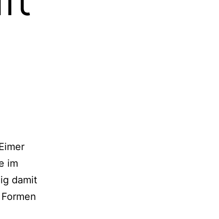
 Eimer
e im
ig damit
d Formen