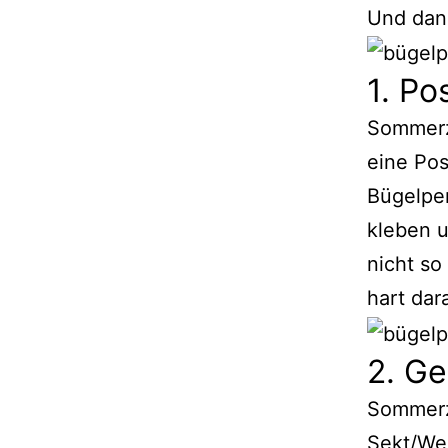
Und dann
1. Po
Sommerze
eine Pos
Bügelper
kleben u
nicht so
hart dara
2. G
Sommerze
Sekt/Wei