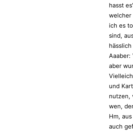
hasst es
welcher 
ich es t
sind, au
hässlich
Aaaber: 
aber wun
Vielleic
und Kar
nutzen,
wen, der
Hm, aus
auch gef