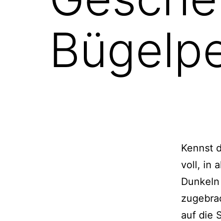
Bügelpe
Kennst d
voll, in
Dunkeln 
zugebrac
auf die 