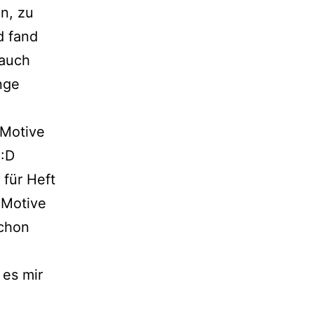
n, zu
d fand
 auch
nge
-Motive
 :D
 für Heft
-Motive
schon
es mir