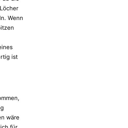
 Löcher
eln. Wenn
pitzen
eines
tig ist
ekommen,
ug
en wäre
ich für