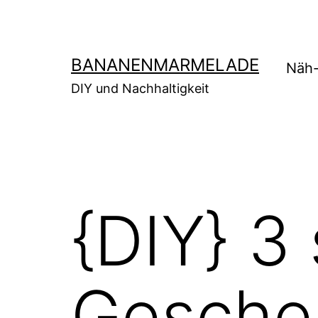
Zum
Inhalt
springen
BANANENMARMELADE
Näh-
DIY und Nachhaltigkeit
{DIY} 3
Gesche