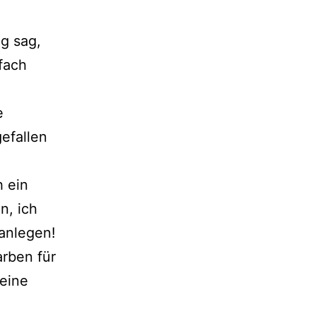
ng sag,
fach
e
efallen
h ein
n, ich
anlegen!
rben für
 eine