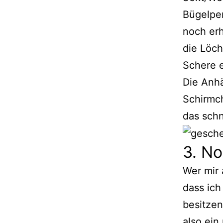
Bügelper
noch erh
die Löch
Schere 
Die Anhä
Schirmch
das schn
3. No
Wer mir 
dass ich
besitzen
also ein