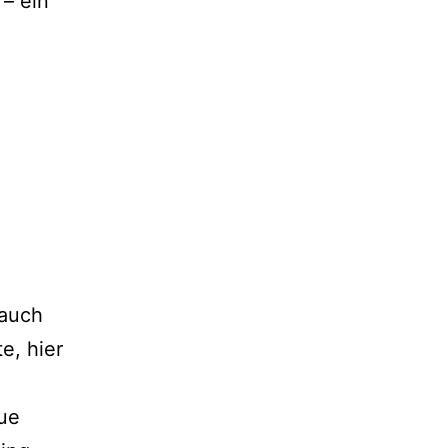
 – ein
 auch
e, hier
aue