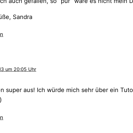
h auch gefallen, so “pur” wäre es nicht mein 
üße, Sandra
en
013 um 20:05 Uhr
n super aus! Ich würde mich sehr über ein Tutor
)
en