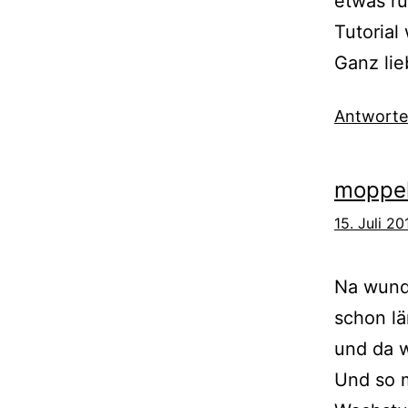
etwas ru
Tutorial
Ganz li
Antwort
moppel
15. Juli 2
Na wunde
schon lä
und da w
Und so m