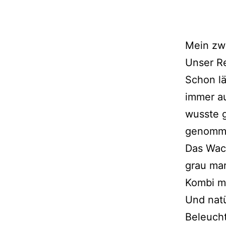
Mein zw
Unser Re
Schon lä
immer a
wusste g
genomm
Das Wach
grau mar
Kombi mi
Und natü
Beleuch