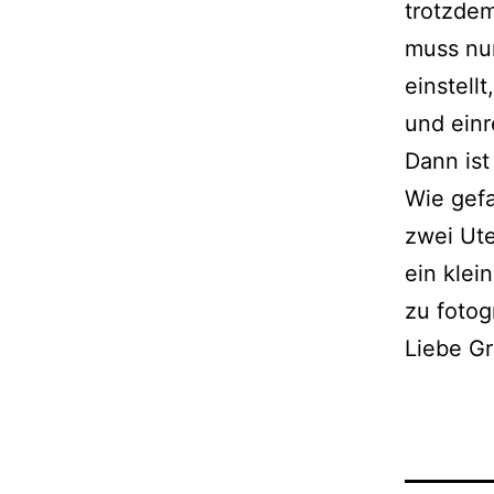
trotzdem
muss nur
einstell
und einr
Dann ist
Wie gefa
zwei Ute
ein klei
zu fotog
Liebe G