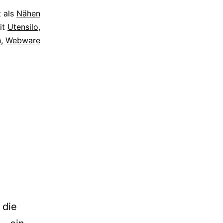
t als
Nähen
it
Utensilo
,
h
,
Webware
 die