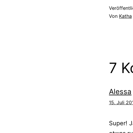
Veröffentl
Von
Katha
7 
Alessa
15. Juli 2
Super! J