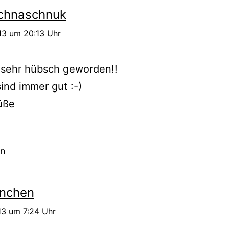
chnaschnuk
013 um 20:13 Uhr
 sehr hübsch geworden!!
ind immer gut :-)
üße
en
inchen
013 um 7:24 Uhr