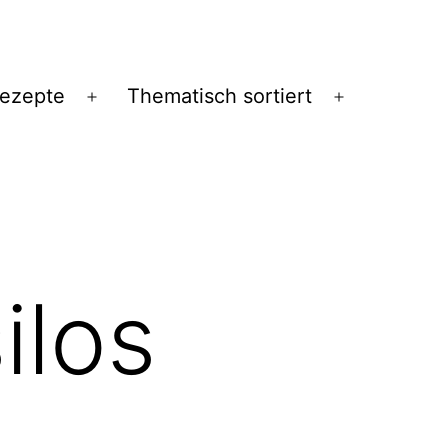
Rezepte
Thematisch sortiert
Menü
Menü
öffnen
öffnen
ilos