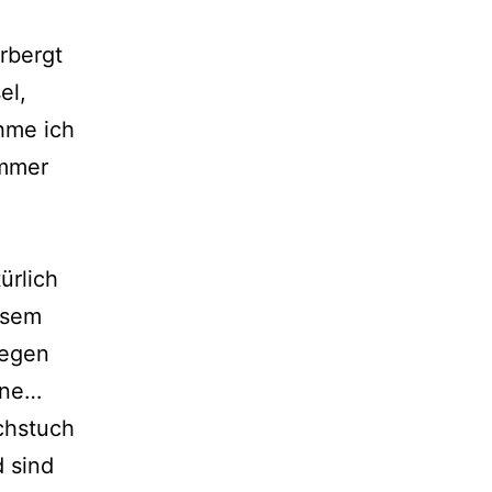
rbergt
el,
hme ich
immer
ürlich
iesem
iegen
ine…
chstuch
d sind