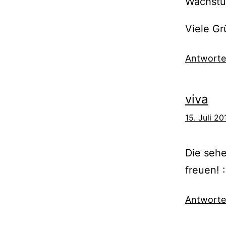
Wachstuc
Viele Gr
Antwort
viva
15. Juli 2
Die sehe
freuen! :
Antwort