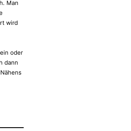
ch. Man
e
rt wird
ein oder
ch dann
s Nähens