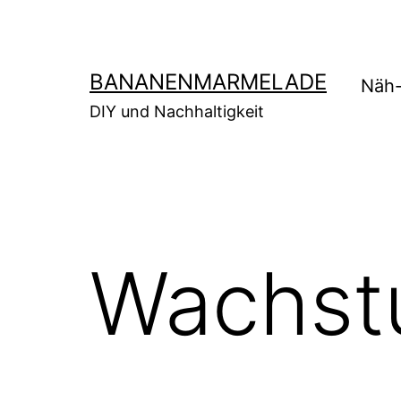
Zum
Inhalt
springen
BANANENMARMELADE
Näh-
DIY und Nachhaltigkeit
Wachst