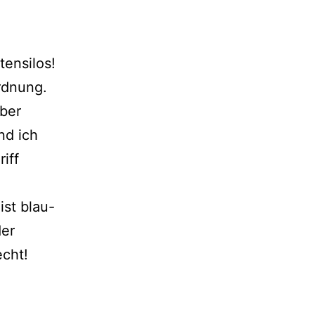
ensilos!
rdnung.
aber
nd ich
iff
ist blau-
der
echt!