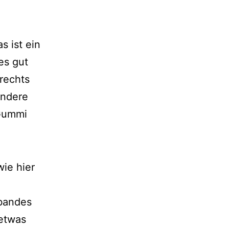
s ist ein
es gut
rechts
andere
 Gummi
wie hier
ibandes
 etwas