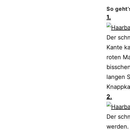
So geht’
1.
Der schm
Kante ka
roten M
bisschen
langen S
Knappka
2.
Der schm
werden. 