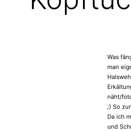
Was fän
man eige
Halsweh
Erkältun
näht/fot
;) So zu
Da ich m
und Schn