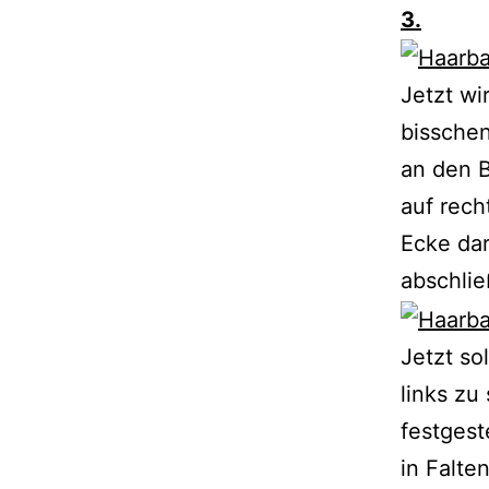
3.
Jetzt wi
bisschen
an den B
auf rech
Ecke da
abschlie
Jetzt so
links zu
festgest
in Falte