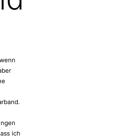
 wenn
aber
ne
aarband.
tungen
ass ich