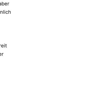
aber
nlich
eit
er