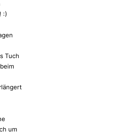
n
 :)
ragen
as Tuch
 beim
rlängert
ne
uch um