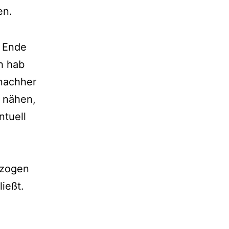
en.
s Ende
h hab
nachher
r nähen,
ntuell
ezogen
ießt.