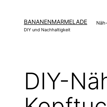
Zum
Inhalt
springen
BANANENMARMELADE
Näh-
DIY und Nachhaltigkeit
DIY-Näh
Kopftu