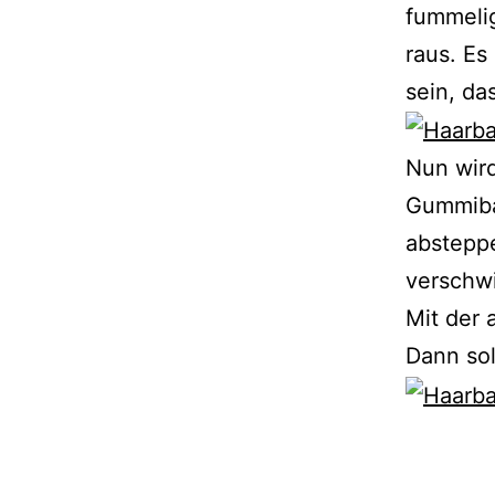
fummelig
raus. Es
sein, das
Nun wird
Gummiba
abstepp
verschw
Mit der 
Dann sol