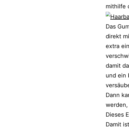
mithilfe
Das Gum
direkt m
extra e
verschwi
damit da
und ein 
versäub
Dann ka
werden, 
Dieses E
Damit ist