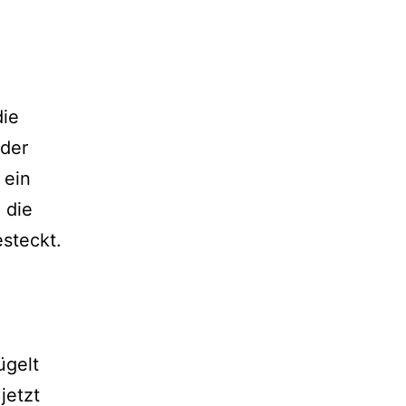
die
 der
 ein
 die
steckt.
ügelt
jetzt