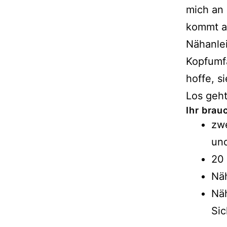
mich an 
kommt al
Nähanlei
Kopfumfa
hoffe, si
Los geht
Ihr brau
zwe
und
20 
Nä
Näh
Sic