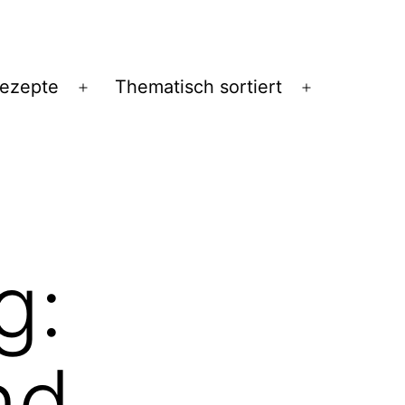
Rezepte
Thematisch sortiert
Menü
Menü
öffnen
öffnen
g:
nd