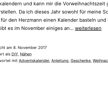
alendern und kann mir die Vorweihnachtszeit g
stellen. Da ich dieses Jahr sowohl für meine S
 für den Herzmann einen Kalender basteln und 
{DIY}
gibt es im November einiges an…
weiterlesen
10
Ideen
icht am
8. November 2017
für
ert als
DIY
,
Nähen
kleine
wortet mit
Adventskalender
,
Anleitung
,
Geschenke
,
Weihnac
Adventskalen
Geschenke