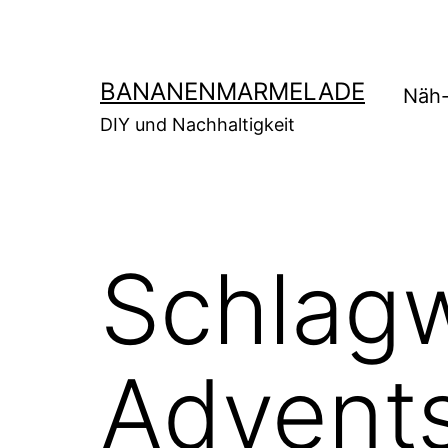
Zum
Inhalt
springen
BANANENMARMELADE
Näh-
DIY und Nachhaltigkeit
Schlagw
Advent