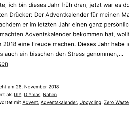
te, ich bin dieses Jahr früh dran, jetzt war es d
ten Drücker: Der Adventkalender für meinen Ma
Nachdem er im letzten Jahr einen ganz persönli
emachten Adventskalender bekommen hat, wollt
 2018 eine Freude machen. Dieses Jahr habe i
{D
ngs auch ein bisschen den Stress genommen,…
A
sen
n
–
icht am
28. November 2018
ze
ert als
DIY
,
DIYmas
,
Nähen
u
wortet mit
Advent
,
Adventskalender
,
Upcycling
,
Zero Waste
i
w