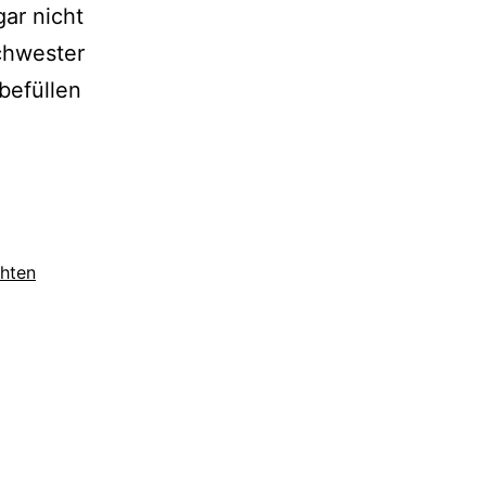
ar nicht
chwester
befüllen
hten
der