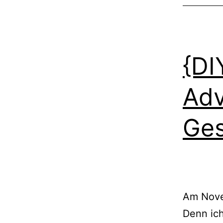
{DI
Adv
Ge
Am Nove
Denn ich