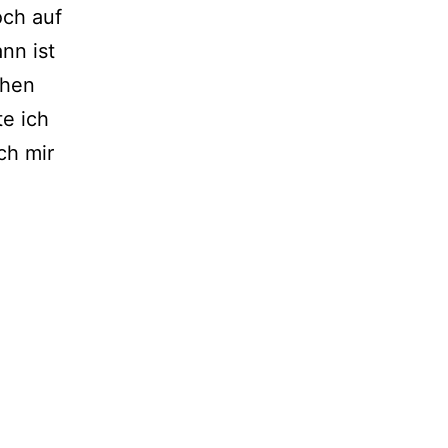
och auf
nn ist
chen
e ich
ch mir
IY}
dventskalender
ähen
itlos
nd
mmer
ieder