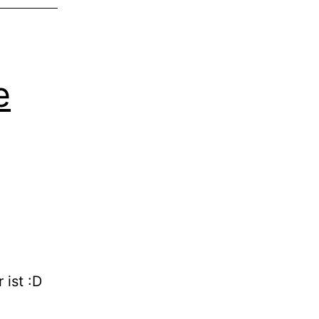
erwendbar!
e
ist :D