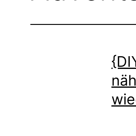
{DI
näh
wie