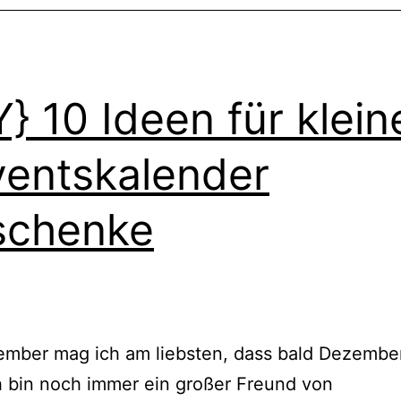
v
Y} 10 Ideen für klein
entskalender
schenke
mber mag ich am liebsten, dass bald Dezember 
 bin noch immer ein großer Freund von