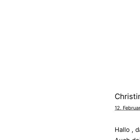
Christ
12. Februa
Hallo , 