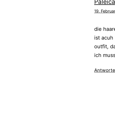
Paleic
19. Februa
die haar
ist acuh
outfit, 
ich muss
Antwort