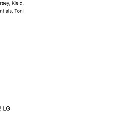
rsey
,
Kleid
,
ntials
,
Toni
! LG