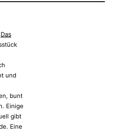
n
Das
sstück
ch
ht und
en, bunt
. Einige
ell gibt
de. Eine