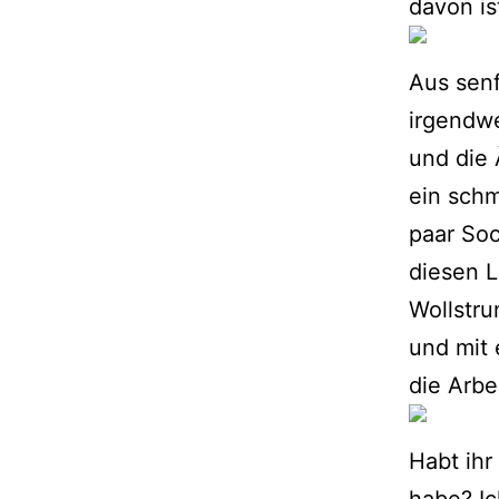
davon is
Aus senf
irgendw
und die 
ein sch
paar Soc
diesen L
Wollstru
und mit 
die Arbei
Habt ihr