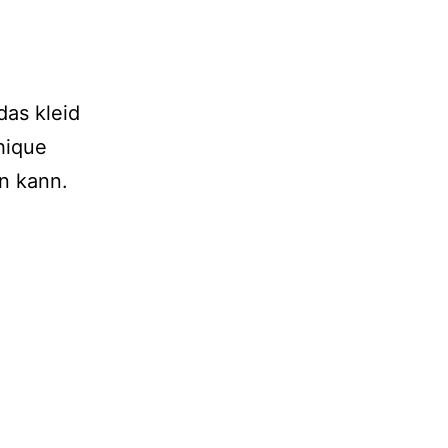
das kleid
hique
n kann.