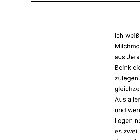
Ich weiß
Milchmo
aus Jers
Beinklei
zulegen.
gleichze
Aus alle
und weni
liegen n
es zwei 