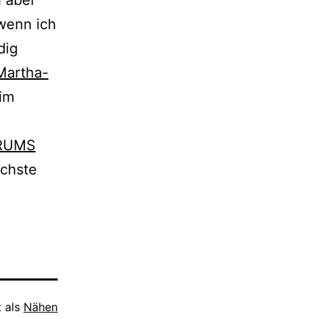
h aber
 wenn ich
dig
Martha-
eim
RUMS
ächste
t als
Nähen