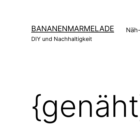
Zum
Inhalt
springen
BANANENMARMELADE
Näh-
DIY und Nachhaltigkeit
{genäht