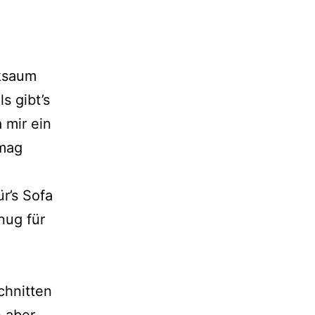
ksaum
s gibt’s
 mir ein
 mag
r’s Sofa
nug für
chnitten