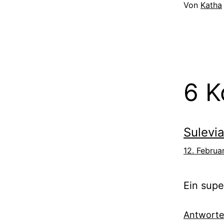
Von
Katha
6 
Sulevi
12. Februa
Ein sup
Antwort