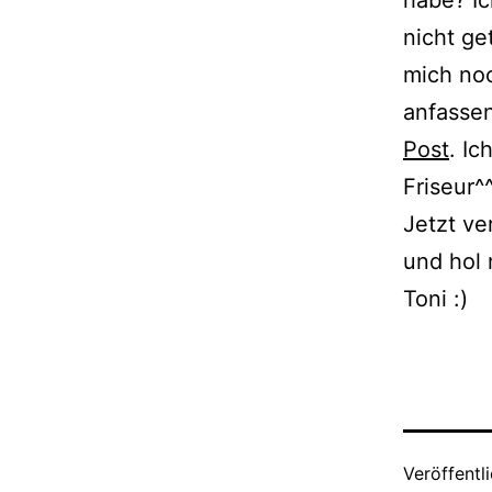
habe? Ic
nicht ge
mich noc
anfassen
Post
. Ic
Friseur^
Jetzt ve
und hol 
Toni :)
Veröffentl