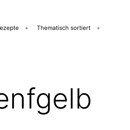
Rezepte
Thematisch sortiert
Menü
Menü
öffnen
öffnen
senfgelb