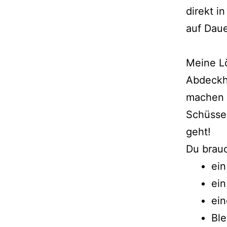
direkt i
auf Daue
Meine Lö
Abdeckh
machen s
Schüssel
geht!
Du brauc
ei
ein
ein
Ble