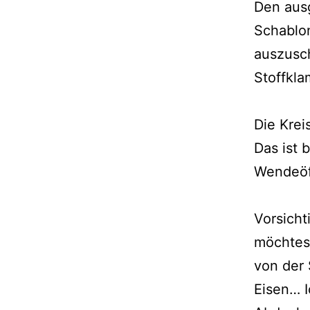
Den aus
Schablo
auszusc
Stoffkla
Die Kre
Das ist 
Wendeöf
Vorsich
möchtest
von der 
Eisen… I