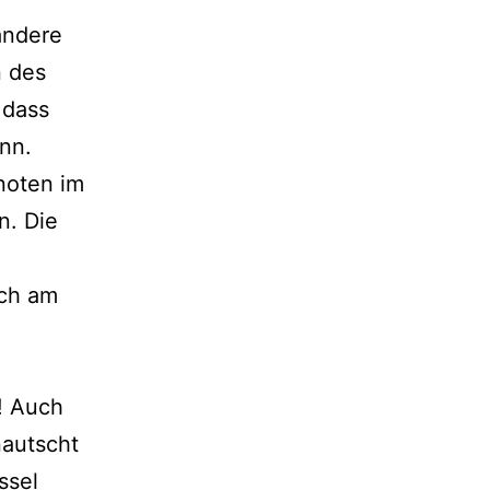
andere
n des
 dass
nn.
noten im
n. Die
sch am
! Auch
nautscht
ssel