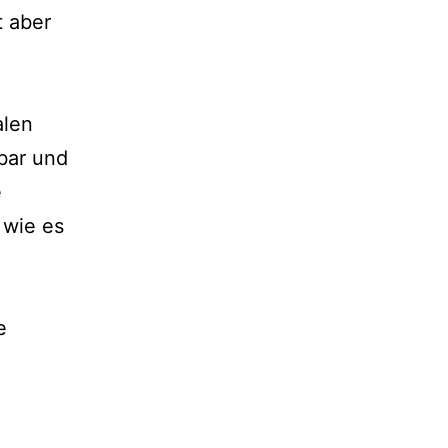
t aber
alen
bar und
e
 wie es
e