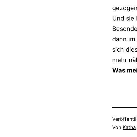
gezogen 
Und sie
Besonder
dann im 
sich di
mehr nä
Was mei
Veröffentl
Von
Katha