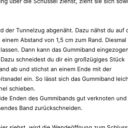
g über die Schüssel ziehst, zieht sie sich sow
rd der Tunnelzug abgenäht. Dazu nähst du auf
t einem Abstand von 1,5 cm zum Rand. Diesmal
 lassen. Dann kann das Gummiband eingezoge
Dazu schneidest du dir ein großzügiges Stück
nd ab und stichst an einem Ende mit der
itsnadel ein. So lässt sich das Gummiband leic
nel schieben.
ide Enden des Gummibands gut verknoten und
hendes Band zurückschneiden.
ier siehst, wird die Wendeöffnung zum Schluss