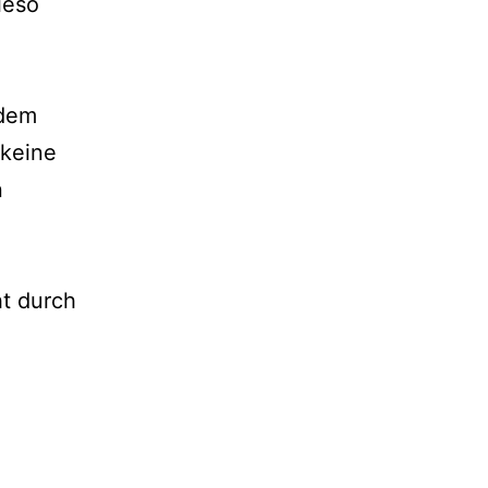
ieso
 dem
 keine
n
ht durch