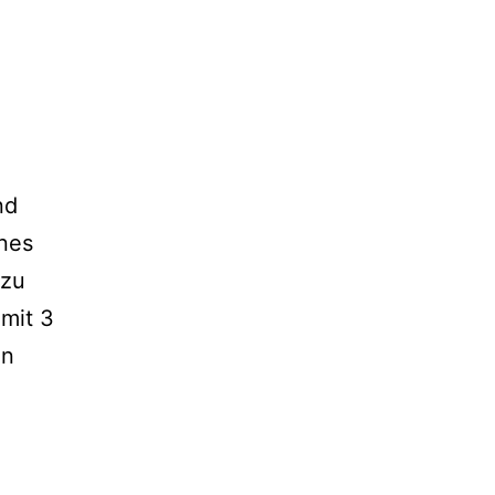
nd
ines
azu
 mit 3
nn