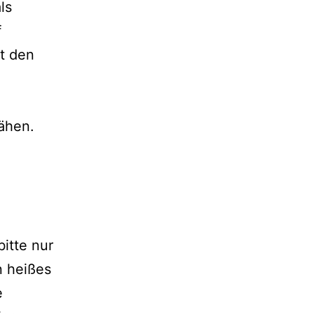
ls
f
t den
ähen.
bitte nur
n heißes
e