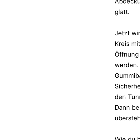
Abdeckun
glatt.
Jetzt wi
Kreis mi
Öffnung
werden. 
Gummiba
Sicherhe
den Tun
Dann be
überste
Wie du h