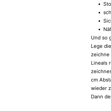
St
sc
Sic
Nä
Und so g
Lege die
zeichne 
Lineals
zeichnes
cm Abst
wieder z
Dann de