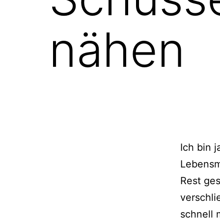
nähen
Ich bin 
Lebensmi
Rest ge
verschli
schnell 