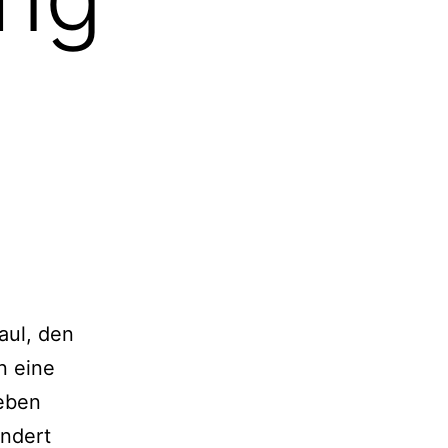
aul, den
n eine
 eben
andert