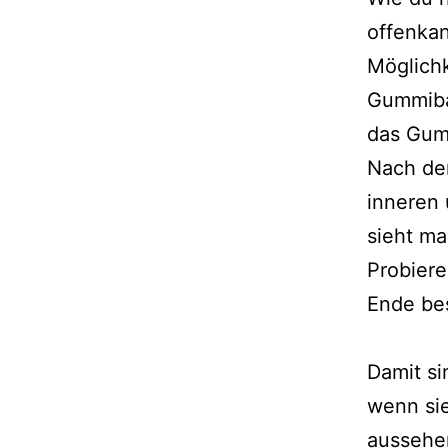
offenkan
Möglich
Gummiban
das Gum
Nach de
inneren 
sieht ma
Probiere
Ende bes
Damit si
wenn sie
aussehen