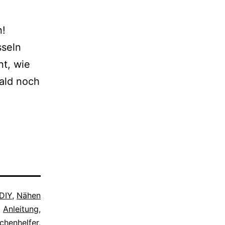
n!
sseln
nt, wie
ald noch
DIY
,
Nähen
t
Anleitung
,
chenhelfer
,