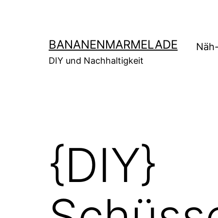
Zum
Inhalt
springen
BANANENMARMELADE
Näh-
DIY und Nachhaltigkeit
{DIY}
Schüss