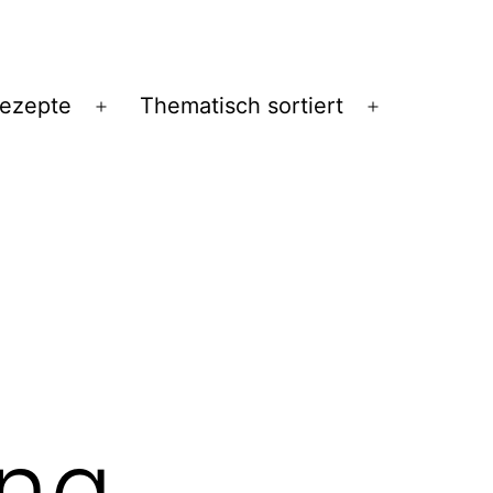
Rezepte
Thematisch sortiert
Menü
Menü
öffnen
öffnen
ng