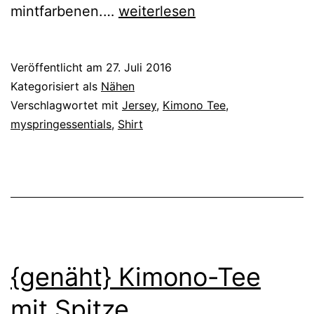
{genäht}
mintfarbenen.…
weiterlesen
Kimono
Tee
Veröffentlicht am
27. Juli 2016
mit
Kategorisiert als
Nähen
Streifen
Verschlagwortet mit
Jersey
,
Kimono Tee
,
myspringessentials
,
Shirt
{genäht} Kimono-Tee
mit Spitze