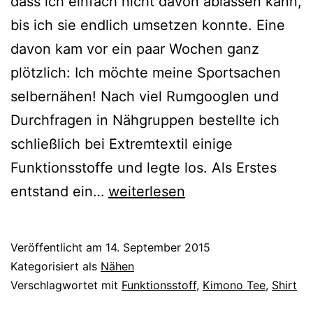
dass ich einfach nicht davon ablassen kann,
bis ich sie endlich umsetzen konnte. Eine
davon kam vor ein paar Wochen ganz
plötzlich: Ich möchte meine Sportsachen
selbernähen! Nach viel Rumgooglen und
Durchfragen in Nähgruppen bestellte ich
schließlich bei Extremtextil einige
Funktionsstoffe und legte los. Als Erstes
{genäht}
entstand ein…
weiterlesen
Kimono
Tee:
Veröffentlicht am
14. September 2015
Live.
Kategorisiert als
Nähen
Love.
Verschlagwortet mit
Funktionsstoff
,
Kimono Tee
,
Shirt
Run.