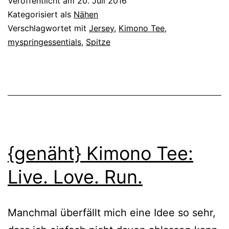
Veröffentlicht am
20. Juli 2016
mit
Kategorisiert als
Nähen
Spitze
Verschlagwortet mit
Jersey
,
Kimono Tee
,
myspringessentials
,
Spitze
{genäht} Kimono Tee:
Live. Love. Run.
Manchmal überfällt mich eine Idee so sehr,