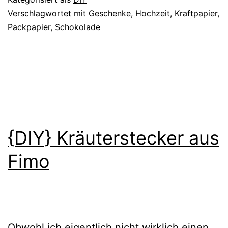
die
Verschlagwortet mit
Geschenke
,
Hochzeit
,
Kraftpapier
,
Packpapier
,
Schokolade
Hochzeitsgäste
{DIY} Kräuterstecker aus
Fimo
Obwohl ich eigentlich nicht wirklich einen