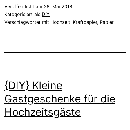
Kraftp
Veröffentlicht am
28. Mai 2018
–
Kategorisiert als
DIY
für
Verschlagwortet mit
Hochzeit
,
Kraftpapier
,
Papier
die
kirchl
Trauu
{DIY} Kleine
Gastgeschenke für die
Hochzeitsgäste