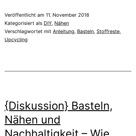
3
einfache
Veröffentlicht am
11. November 2018
Ideen,
Kategorisiert als
DIY
,
Nähen
Stoffreste
Verschlagwortet mit
Anleitung
,
Basteln
,
Stoffreste
,
Upcycling
zu
verwerten
{Diskussion} Basteln,
Nähen und
Nachhaltigkeit – Wie