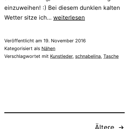
einzuweihen! :) Bei diesem dunklen kalten
{genäht}
Wetter sitze ich…
weiterlesen
Goldene
Clutch
Veröffentlicht am
19. November 2016
Kategorisiert als
Nähen
Verschlagwortet mit
Kunstleder
,
schnabelina
,
Tasche
Seitennummerierung
Ältere