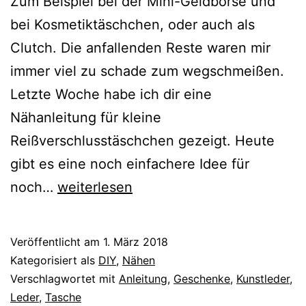
Zum Beispiel bei der Mini-Geldbörse und
bei Kosmetiktäschchen, oder auch als
Clutch. Die anfallenden Reste waren mir
immer viel zu schade zum wegschmeißen.
Letzte Woche habe ich dir eine
Nähanleitung für kleine
Reißverschlusstäschchen gezeigt. Heute
gibt es eine noch einfachere Idee für
{Nähen}
noch…
weiterlesen
Einfaches
Mini-
Veröffentlicht am
1. März 2018
Täschchen
Kategorisiert als
DIY
,
Nähen
aus
Verschlagwortet mit
Anleitung
,
Geschenke
,
Kunstleder
,
Leder
,
Tasche
Lederresten