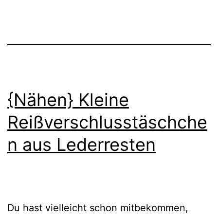
–
mit
nur
einer
Naht!
{Nähen} Kleine
Reißverschlusstäschche
n aus Lederresten
Du hast vielleicht schon mitbekommen,