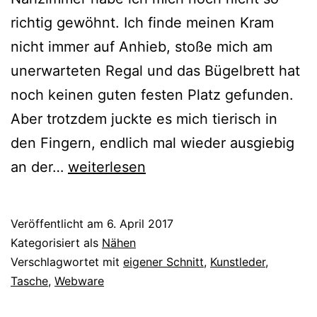
richtig gewöhnt. Ich finde meinen Kram
nicht immer auf Anhieb, stoße mich am
unerwarteten Regal und das Bügelbrett hat
noch keinen guten festen Platz gefunden.
Aber trotzdem juckte es mich tierisch in
den Fingern, endlich mal wieder ausgiebig
{genäht}
an der…
weiterlesen
Neue
Handtasche
Veröffentlicht am
6. April 2017
nach
Kategorisiert als
Nähen
eigenem
Verschlagwortet mit
eigener Schnitt
,
Kunstleder
,
Tasche
,
Webware
Schnitt