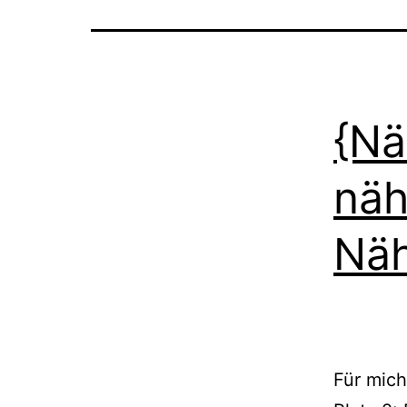
{Nä
näh
Näh
Für mich