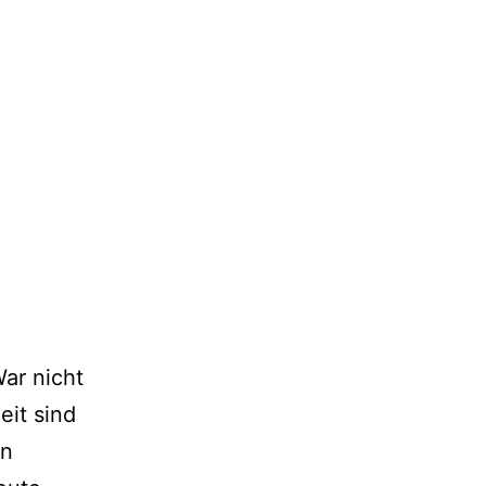
ar nicht
eit sind
en