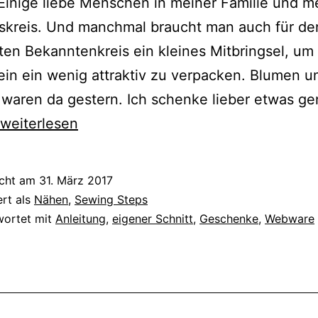
 Einige liebe Menschen in meiner Familie und 
skreis. Und manchmal braucht man auch für de
ten Bekanntenkreis ein kleines Mitbringsel, um
in ein wenig attraktiv zu verpacken. Blumen u
 waren da gestern. Ich schenke lieber etwas ge
{Nähen}
weiterlesen
Kleine
Geschenke
icht am
31. März 2017
nähen
ert als
Nähen
,
Sewing Steps
–
wortet mit
Anleitung
,
eigener Schnitt
,
Geschenke
,
Webware
Drei
Nähanleitungen