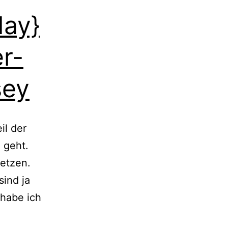
day}
r-
sey
il der
 geht.
setzen.
ind ja
habe ich