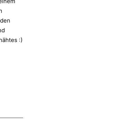
meinem
n
 den
nd
nähtes :)