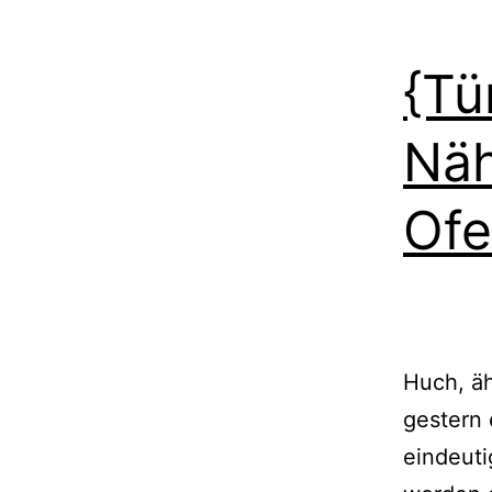
{Tü
Näh
Of
Huch, äh
gestern 
eindeut