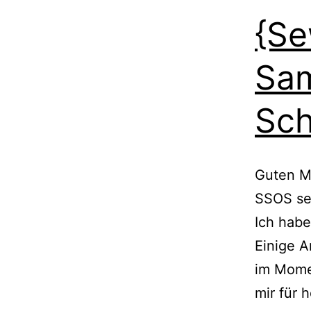
{Se
Sam
Sch
Guten Mo
SSOS se
Ich habe
Einige A
im Mome
mir für 