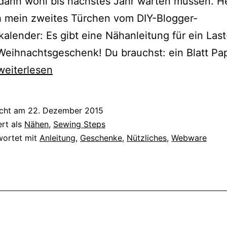
dann wohl bis nächstes Jahr warten müssen. H
h mein zweites Türchen vom DIY-Blogger-
alender: Es gibt eine Nähanleitung für ein Last
eihnachtsgeschenk! Du brauchst: ein Blatt Pap
{Türchen
weiterlesen
Nr.
22}
icht am
22. Dezember 2015
Nähanleitung
ert als
Nähen
,
Sewing Steps
Ofenhandschuhe
wortet mit
Anleitung
,
Geschenke
,
Nützliches
,
Webware