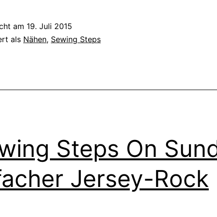
Steps
On
icht am
19. Juli 2015
Sunday}
ert als
Nähen
,
Sewing Steps
Sammlung
von
Anfänger-
Schnittmustern
für
Jersey
wing Steps On Sun
facher Jersey-Rock