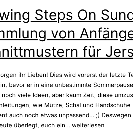
wing Steps On Sun
mlung von Anfänge
nittmustern für Jer
rgen ihr Lieben! Dies wird vorerst der letzte Te
in, bevor er in eine unbestimmte Sommerpause
 noch viele Ideen, aber kaum Zeit, diese umzu
nleitungen, wie Mütze, Schal und Handschuhe s
nt auch noch etwas unpassend… ;) Deswegen 
{Sewing
heute überlegt, euch ein…
weiterlesen