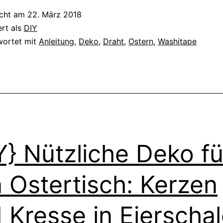
a
icht am
22. März 2018
D
ert als
DIY
u
wortet mit
Anleitung
,
Deko
,
Draht
,
Ostern
,
Washitape
W
Y} Nützliche Deko fü
 Ostertisch: Kerzen
 Kresse in Eierscha