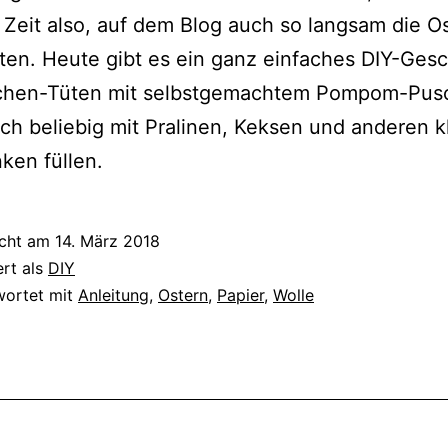
Zeit also, auf dem Blog auch so langsam die Os
ten. Heute gibt es ein ganz einfaches DIY-Ges
chen-Tüten mit selbstgemachtem Pompom-Pusc
ich beliebig mit Pralinen, Keksen und anderen k
ken füllen.
icht am
14. März 2018
ert als
DIY
wortet mit
Anleitung
,
Ostern
,
Papier
,
Wolle