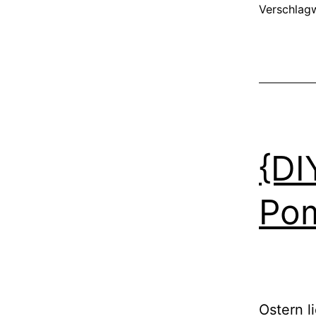
Verschlag
{DI
Po
Ostern l