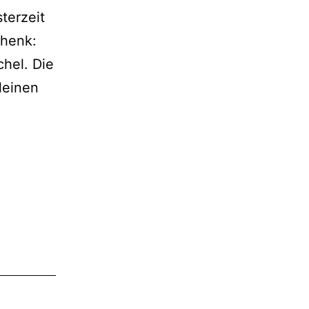
terzeit
chenk:
hel. Die
leinen