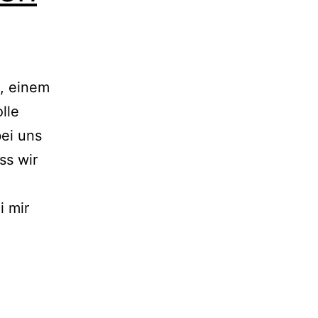
n, einem
lle
bei uns
ss wir
i mir