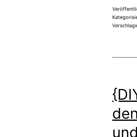
Veröffentl
Kategorisi
Verschlag
{DI
den
und