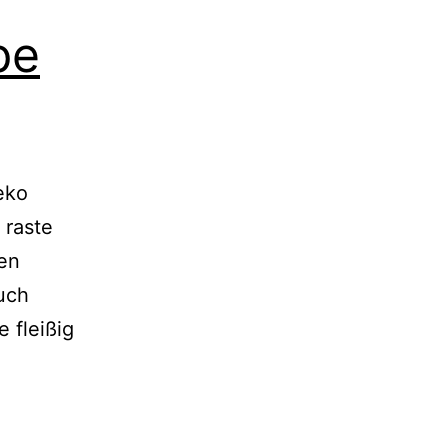
pe
eko
 raste
hen
auch
 fleißig
DIY}
sterstrauß
eko