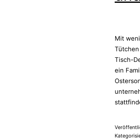
Mit weni
Tütchen 
Tisch-De
ein Fami
Osterso
unterneh
stattfin
Veröffentl
Kategorisi