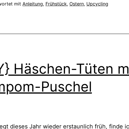
den
wortet mit
Anleitung
,
Frühstück
,
Ostern
,
Upcycling
Ostertisch:
Kerzen
und
Kresse
in
Eierschalen
Y} Häschen-Tüten m
mpom-Puschel
iegt dieses Jahr wieder erstaunlich früh, finde i