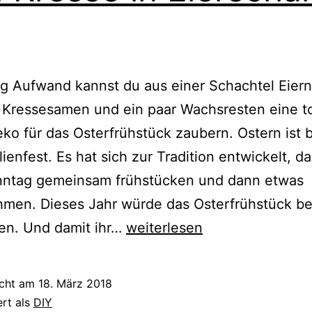
g Aufwand kannst du aus einer Schachtel Eier
Kressesamen und ein paar Wachsresten eine to
ko für das Osterfrühstück zaubern. Ostern ist 
lienfest. Es hat sich zur Tradition entwickelt, da
nntag gemeinsam frühstücken und dann etwas
men. Dieses Jahr würde das Osterfrühstück be
{DIY}
den. Und damit ihr…
weiterlesen
Nützliche
Deko
icht am
18. März 2018
für
ert als
DIY