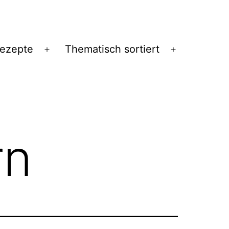
Rezepte
Thematisch sortiert
Menü
Menü
öffnen
öffnen
rn