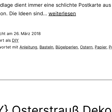
dlage dient immer eine schlichte Postkarte aus
{DIY}
ton. Die Ideen sind…
weiterlesen
3
Ideen
icht am
26. März 2018
für
ert als
DIY
DIY
wortet mit
Anleitung
,
Basteln
,
Bügelperlen
,
Ostern
,
Papier
,
P
Grußkarten
zu
Ostern
Y} Osterstrauß Deko