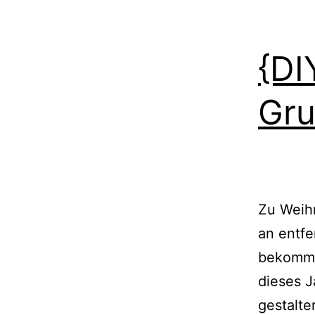
{DI
Gru
Zu Weihn
an entfe
bekommen
dieses J
gestalte