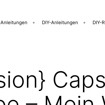
Anleitungen
DIY-Anleitungen
DIY-
Menü
Menü
öffnen
öffnen
sion} Caps
be – Mein