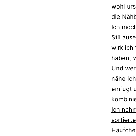
wohl ur
die Nähb
Ich moc
Stil aus
wirklich
haben, w
Und wen
nähe ich
einfügt 
kombinie
Ich nah
sortiert
Häufche