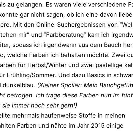
is zu gelangen. Es waren viele verschiedene F
konnte gar nicht sagen, ob ich eine davon lieber
dere. Mit den Online-Suchergebnissen von “We
tehen mir” und “Farbberatung” kam ich irgend
iter, sodass ich irgendwann aus dem Bauch he
d, welche Farben ich behalten möchte. Zwei d
rben für Herbst/Winter und zwei pastellige kal
ür Frühling/Sommer. Und dazu Basics in schwar
d dunkelblau.
(Kleiner Spoiler: Mein Bauchgefüh
ht betrogen. Ich trage diese Farben nun im fün
sie immer noch sehr gern!)
ellte mehrmals haufenweise Stoffe in meinen
hlten Farben und nähte im Jahr 2015 einige