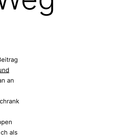
eitrag
und
an an
schrank
ppen
ch als