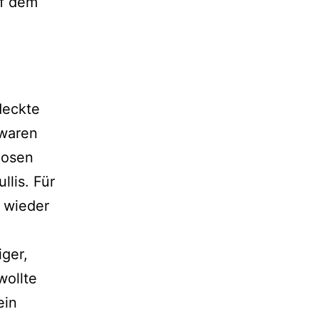
uf dem
deckte
 waren
hosen
lis. Für
 wieder
ger,
wollte
ein