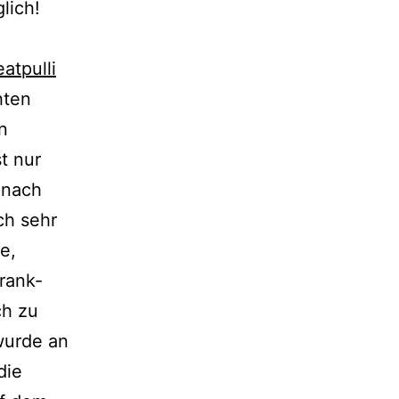
lich!
atpulli
hten
in
st nur
 nach
ch sehr
e,
rank-
ch zu
wurde an
die