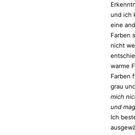
Erkenntn
und ich 
eine an
Farben s
nicht we
entschie
warme Fa
Farben f
grau un
mich nic
und mag 
Ich best
ausgewä