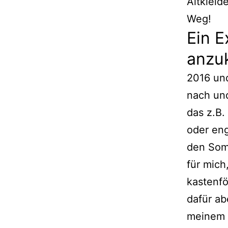
Altkleid
Weg!
Ein E
anzu
2016 und
nach und
das z.B.
oder eng
den Som
für mich
kastenfö
dafür ab
meinem Z