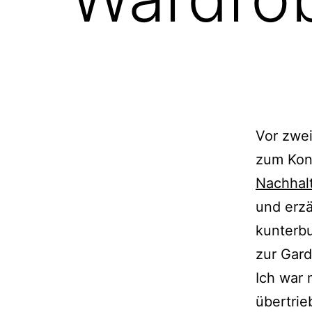
Vor zwei
zum Ko
Nachhalt
und erz
kunterb
zur Gard
Ich war
übertri