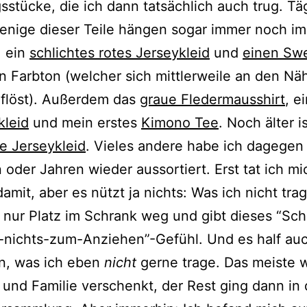
sstücke, die ich dann tatsächlich auch trug. Täg
enige dieser Teile hängen sogar immer noch im
: ein
schlichtes rotes Jerseykleid
und
einen Swe
n Farbton (welcher sich mittlerweile an den Nä
uflöst). Außerdem das
graue Fledermausshirt
, e
leid
und mein erstes
Kimono Tee
. Noch älter i
e Jerseykleid
. Vieles andere habe ich dagegen
oder Jahren wieder aussortiert. Erst tat ich mi
amit, aber es nützt ja nichts: Was ich nicht trag
 nur Platz im Schrank weg und gibt dieses “Sch
-nichts-zum-Anziehen”-Gefühl. Und es half au
n, was ich eben
nicht
gerne trage. Das meiste 
und Familie verschenkt, der Rest ging dann in 