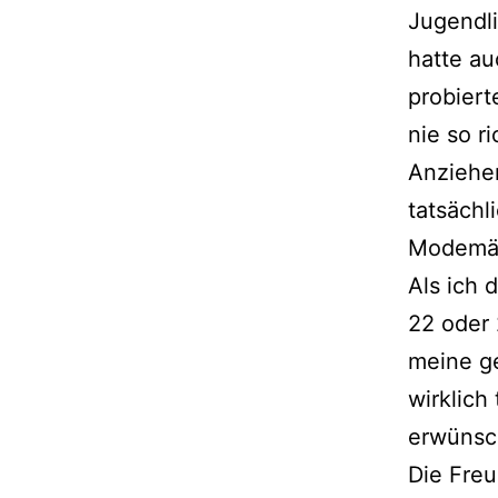
Jugendli
hatte a
probiert
nie so r
Anziehen
tatsächl
Modemä
Als ich 
22 oder 
meine ge
wirklich
erwünsch
Die Fre