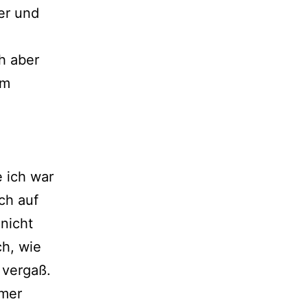
her und
h aber
um
 ich war
ch auf
nicht
ch, wie
 vergaß.
mmer