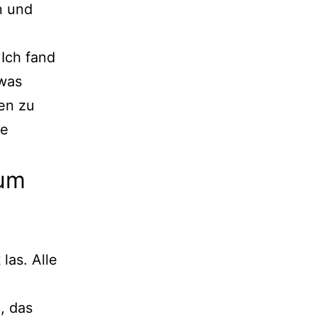
n und
 Ich fand
twas
sen zu
te
zum
las. Alle
, das