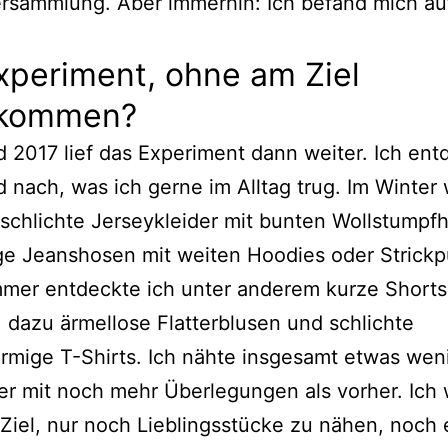
ersammlung. Aber immerhin: Ich befand mich a
xperiment, ohne am Ziel
kommen?
 2017 lief das Experiment dann weiter. Ich ent
 nach, was ich gerne im Alltag trug. Im Winter
 schlichte Jerseykleider mit bunten Wollstumpf
e Jeanshosen mit weiten Hoodies oder Strickpul
mer entdeckte ich unter anderem kurze Shorts
, dazu ärmellose Flatterblusen und schlichte
rmige T-Shirts. Ich nähte insgesamt etwas weni
er mit noch mehr Überlegungen als vorher. Ich 
iel, nur noch Lieblingsstücke zu nähen, noch 