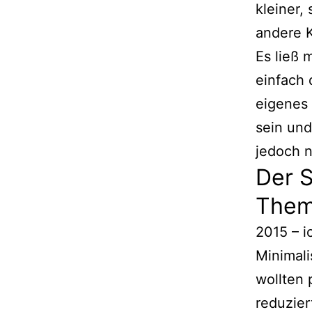
kleiner,
andere K
Es ließ 
einfach
eigenes 
sein und
jedoch ni
Der S
The
2015 – i
Minimali
wollten 
reduzier