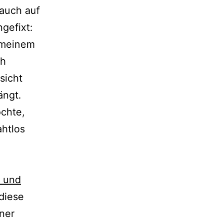
auch auf
gefixt:
 meinem
ch
sicht
ängt.
chte,
ahtlos
r und
diese
ner