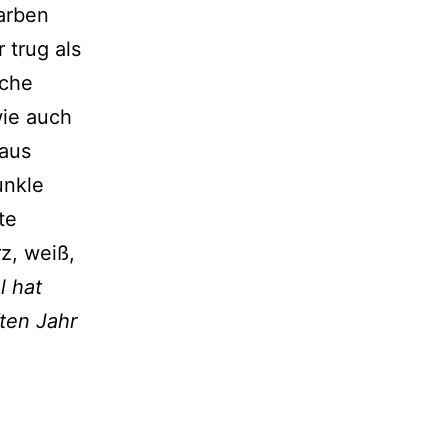
arben
 trug als
lche
wie auch
raus
unkle
te
z, weiß,
l hat
ften Jahr