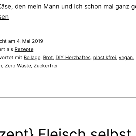
Käse, den mein Mann und ich schon mal ganz 
sen
icht am
4. Mai 2019
ert als
Rezepte
wortet mit
Beilage
,
Brot
,
DIY Herzhaftes
,
plastikfrei
,
vegan
,
h
,
Zero Waste
,
Zuckerfrei
zept} Fleisch selbst