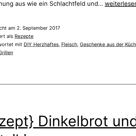
{Rezept}
nung aus wie ein Schlachtfeld und…
weiterlese
Fleisch
selbst
icht am
2. September 2017
marinieren
ert als
Rezepte
mit
wortet mit
DIY Herzhaftes
,
Fleisch
,
Geschenke aus der Küc
Grillen
Barbecue
Rub
zept} Dinkelbrot un