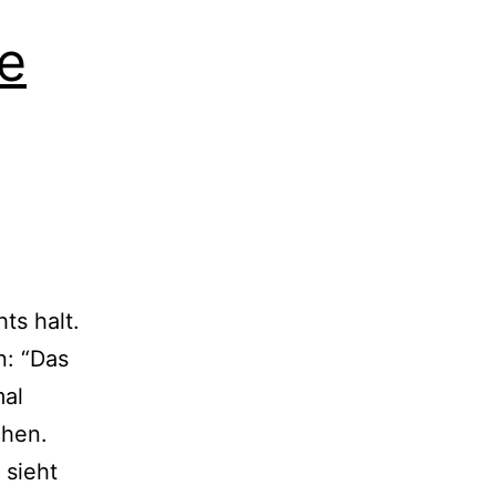
e
ts halt.
n: “Das
al
chen.
 sieht