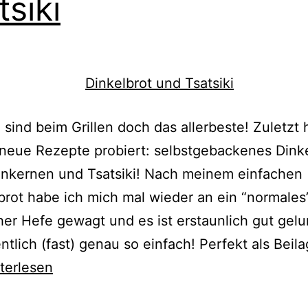
tsiki
 sind beim Grillen doch das allerbeste! Zuletzt 
neue Rezepte probiert: selbstgebackenes Dink
enkernen und Tsatsiki! Nach meinem einfachen
brot habe ich mich mal wieder an ein “normales
cher Hefe gewagt und es ist erstaunlich gut gel
ntlich (fast) genau so einfach! Perfekt als Beil
zept}
terlesen
kelbrot