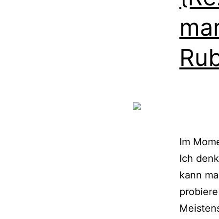
mar
Ru
Im Momen
Ich denk
kann ma
probiere
Meistens