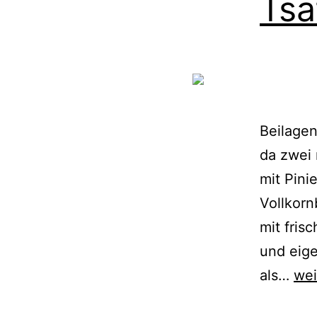
Tsa
Beilagen
da zwei 
mit Pini
Vollkorn
mit fris
und eige
{Re
als…
wei
Din