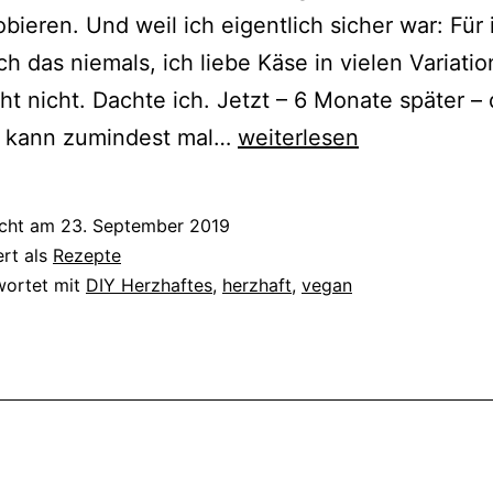
bieren. Und weil ich eigentlich sicher war: Für
ch das niemals, ich liebe Käse in vielen Variatio
t nicht. Dachte ich. Jetzt – 6 Monate später –
{Rezept}
n kann zumindest mal…
weiterlesen
Vegane
Mayonaise
icht am
23. September 2019
ert als
Rezepte
wortet mit
DIY Herzhaftes
,
herzhaft
,
vegan