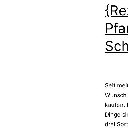
{Re
Pfa
Sch
Seit me
Wunsch m
kaufen, 
Dinge si
drei Sor