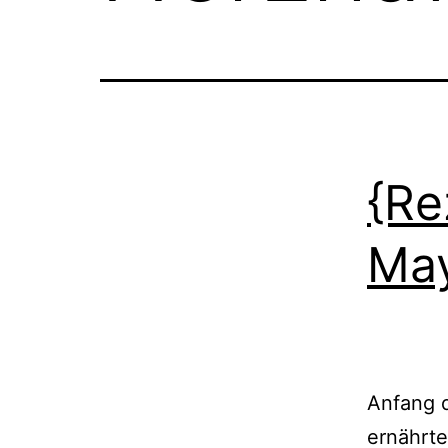
{Re
May
Anfang d
ernährte