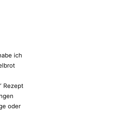
habe ich
elbrot
” Rezept
ungen
age oder