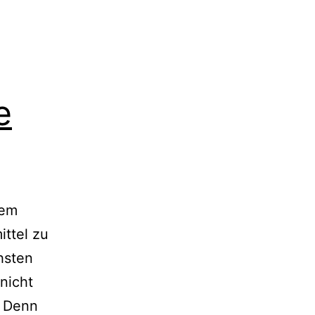
e
dem
ittel zu
hsten
nicht
. Denn